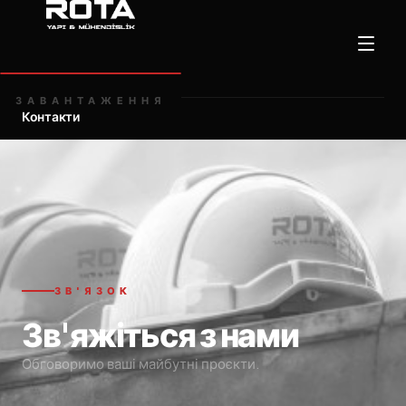
Головна
ЗАВАНТАЖЕННЯ
Контакти
ЗВ'ЯЗОК
Зв'яжіться з нами
Обговоримо ваші майбутні проєкти.