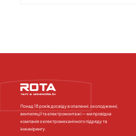
Понад 18 років досвіду в опаленні, охолодженні,
вентиляції та електромонтажі — ми провідна
компанія з електромеханічного підряду та
інжинірингу.