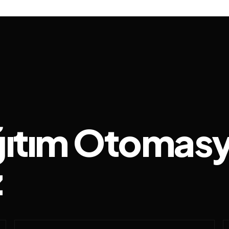
ağıtım Otomas
z