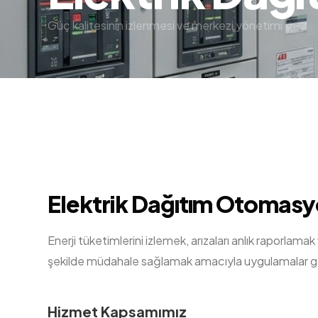
Güç kalitesinin izlenmesi ve merkezi yönetimi
Elektrik Dağıtım Otomas
Enerji tüketimlerini izlemek, arızaları anlık raporla
şekilde müdahale sağlamak amacıyla uygulamalar ge
Hizmet Kapsamımız