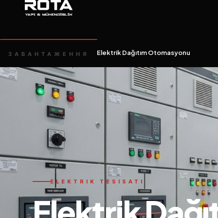
Ana Sayfa
Hizmetler
Elektrik Dağıtım Otomasyonu
/
/
ЗАВАНТАЖЕННЯ
ELEKTRIK TESISATI
Elektrik Dağ