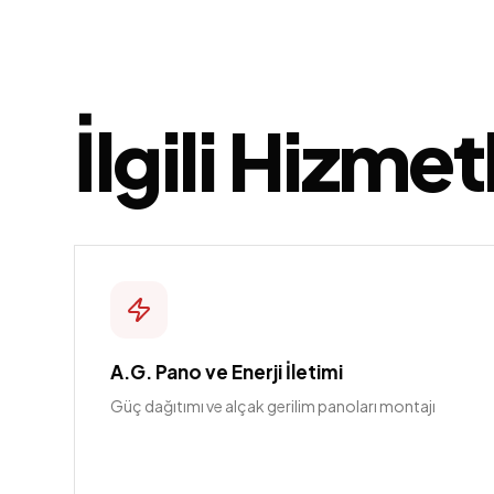
İlgili Hizmet
A.G. Pano ve Enerji İletimi
Güç dağıtımı ve alçak gerilim panoları montajı