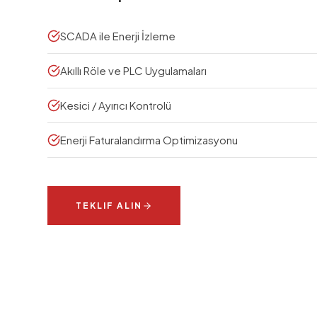
SCADA ile Enerji İzleme
Akıllı Röle ve PLC Uygulamaları
Kesici / Ayırıcı Kontrolü
Enerji Faturalandırma Optimizasyonu
TEKLIF ALIN