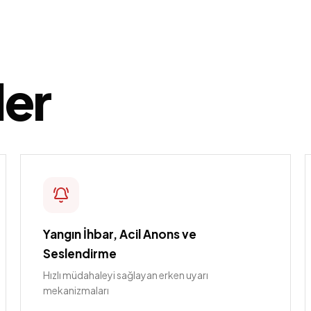
ler
Yangın İhbar, Acil Anons ve
Seslendirme
Hızlı müdahaleyi sağlayan erken uyarı
mekanizmaları