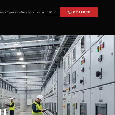
луги
Проєкти
Блог
Контакти
КОНТАКТИ
UK
u