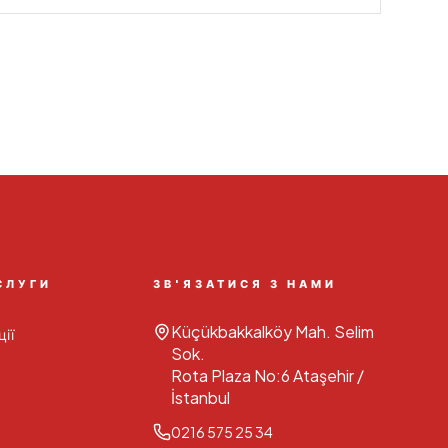
СЛУГИ
ЗВ'ЯЗАТИСЯ З НАМИ
Küçükbakkalköy Mah. Selim
ії
Sok.
Rota Plaza No:6 Ataşehir /
İstanbul
0216 575 25 34