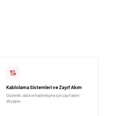
Kablolama Sistemleri ve Zayıf Akım
Güvenlik, data ve haberleşme için zayıf akım
altyapısı