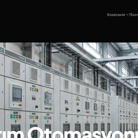
Компанія
Пос
ıtım Otomasyon