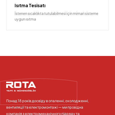
Isıtma Tesisatı
İstenen sıcaklıkta tutulabilmesi için mimari sisteme
uygun ısıtma
Понад 18 років досвіду в опаленні, охолодженні,
вентиляції та електромонтажі — ми провідна
компанія з електромеханічного підряду та