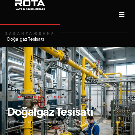
Ana Sayfa
Hizmetler
/
ЗАВАНТАЖЕННЯ
Doğalgaz Tesisatı
MEKANIK TESISAT
Doğalgaz Tesisatı
Konut, sanayi ve ticari mekanlar için doğal gaz altyapısı