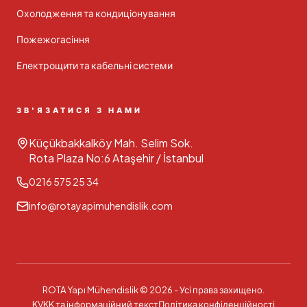
Охолодження та кондиціонування
Пожежогасіння
Електрощити та кабельні системи
ЗВ'ЯЗАТИСЯ З НАМИ
Küçükbakkalköy Mah. Selim Sok.
Rota Plaza No:6 Ataşehir / İstanbul
0216 575 25 34
info@rotayapimuhendislik.com
ROTA Yapı Mühendislik ©
2026
-
Усі права захищено.
KVKK та інформаційний текст
Політика конфіденційності