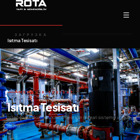
Ana Sayfa
Hizmetler
/
ЗАГРУЗКА
Isıtma Tesisatı
MEKANIK TESISAT
Isıtma Tesisatı
İstenen sıcaklıkta tutulabilmesi için mimari sisteme uygun
ısıtma