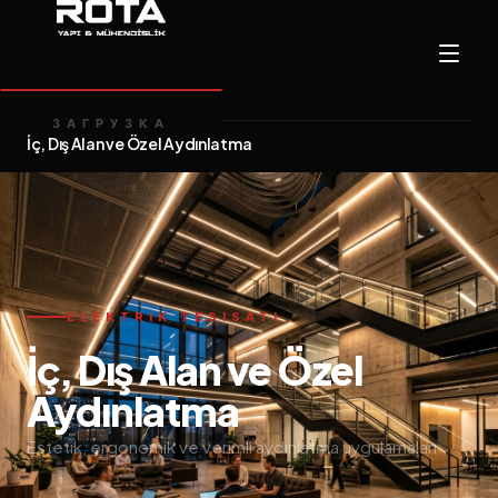
Ana Sayfa
Hizmetler
/
ЗАГРУЗКА
İç, Dış Alan ve Özel Aydınlatma
ELEKTRIK TESISATI
İç, Dış Alan ve Özel
Aydınlatma
Estetik, ergonomik ve verimli aydınlatma uygulamaları