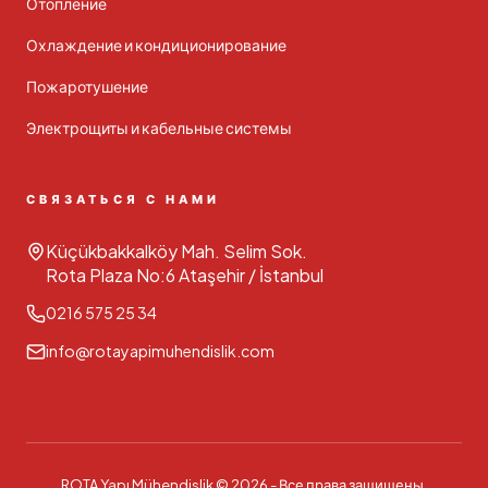
Отопление
Охлаждение и кондиционирование
Пожаротушение
Электрощиты и кабельные системы
СВЯЗАТЬСЯ С НАМИ
Küçükbakkalköy Mah. Selim Sok.
Rota Plaza No:6 Ataşehir / İstanbul
0216 575 25 34
info@rotayapimuhendislik.com
ROTA Yapı Mühendislik ©
2026
-
Все права защищены.